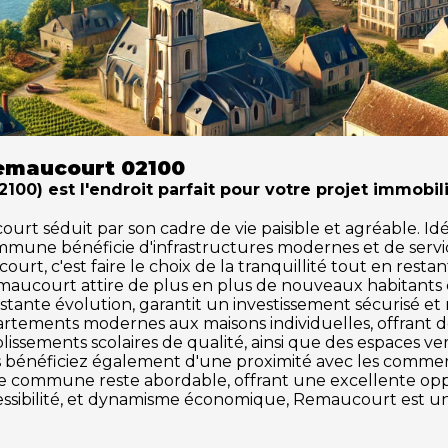
emaucourt 02100
0) est l'endroit parfait pour votre projet immobili
 séduit par son cadre de vie paisible et agréable. Idéale
ommune bénéficie d'infrastructures modernes et de serv
rt, c'est faire le choix de la tranquillité tout en resta
emaucourt attire de plus en plus de nouveaux habitants
tante évolution, garantit un investissement sécurisé et
partements modernes aux maisons individuelles, offrant 
issements scolaires de qualité, ainsi que des espaces vert
us bénéficiez également d'une proximité avec les commerces
tte commune reste abordable, offrant une excellente o
ccessibilité, et dynamisme économique, Remaucourt est un