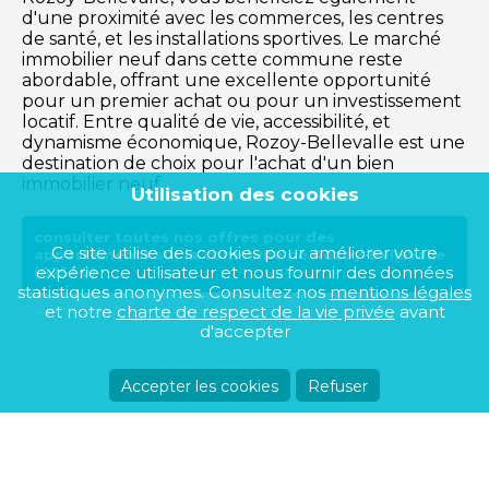
d'une proximité avec les commerces, les centres
de santé, et les installations sportives. Le marché
immobilier neuf dans cette commune reste
abordable, offrant une excellente opportunité
pour un premier achat ou pour un investissement
locatif. Entre qualité de vie, accessibilité, et
dynamisme économique, Rozoy-Bellevalle est une
destination de choix pour l'achat d'un bien
immobilier neuf.
Utilisation des cookies
consulter toutes nos offres pour des
Ce site utilise des cookies pour améliorer votre
appartements sur la commune de Rozoy-Bellevalle
expérience utilisateur et nous fournir des données
(02540)
statistiques anonymes. Consultez nos
mentions légales
et notre
charte de respect de la vie privée
avant
d'accepter
Accepter les cookies
Refuser