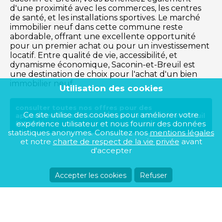
d'une proximité avec les commerces, les centres
de santé, et les installations sportives. Le marché
immobilier neuf dans cette commune reste
abordable, offrant une excellente opportunité
pour un premier achat ou pour un investissement
locatif. Entre qualité de vie, accessibilité, et
dynamisme économique, Saconin-et-Breuil est
une destination de choix pour l'achat d'un bien
immobilier neuf.
Utilisation des cookies
consulter toutes nos offres pour des
Ce site utilise des cookies pour améliorer votre
appartements sur la commune de Saconin-et-Breuil
expérience utilisateur et nous fournir des données
(02200)
statistiques anonymes. Consultez nos
mentions légales
et notre
charte de respect de la vie privée
avant
d'accepter
Accepter les cookies
Refuser