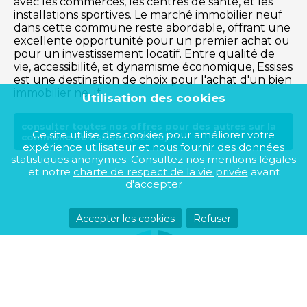
avec les commerces, les centres de santé, et les
installations sportives. Le marché immobilier neuf
dans cette commune reste abordable, offrant une
excellente opportunité pour un premier achat ou
pour un investissement locatif. Entre qualité de
vie, accessibilité, et dynamisme économique, Essises
est une destination de choix pour l'achat d'un bien
immobilier neuf.
Utilisation des cookies
consulter toutes nos offres pour des autres sur la
Ce site utilise des cookies pour améliorer votre
commune de Essises (02570)
expérience utilisateur et nous fournir des données
statistiques anonymes. Consultez nos
mentions légales
et notre
charte de respect de la vie privée
avant
d'accepter
Accepter les cookies
Refuser