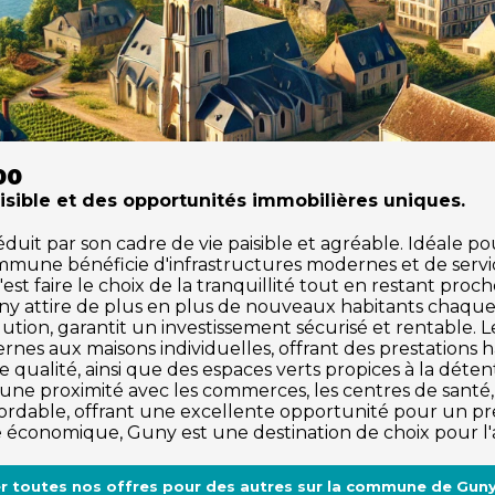
00
isible et des opportunités immobilières uniques.
t par son cadre de vie paisible et agréable. Idéale pour 
ommune bénéficie d'infrastructures modernes et de serv
est faire le choix de la tranquillité tout en restant proch
ny attire de plus en plus de nouveaux habitants chaqu
ution, garantit un investissement sécurisé et rentable.
rnes aux maisons individuelles, offrant des prestations
 qualité, ainsi que des espaces verts propices à la détente 
une proximité avec les commerces, les centres de santé, e
dable, offrant une excellente opportunité pour un pre
me économique, Guny est une destination de choix pour l'
r toutes nos offres pour des autres sur la commune de Gun