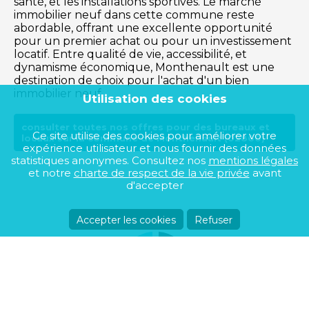
santé, et les installations sportives. Le marché
immobilier neuf dans cette commune reste
abordable, offrant une excellente opportunité
pour un premier achat ou pour un investissement
locatif. Entre qualité de vie, accessibilité, et
dynamisme économique, Monthenault est une
destination de choix pour l'achat d'un bien
immobilier neuf.
Utilisation des cookies
consulter toutes nos offres pour des bureaux et
Ce site utilise des cookies pour améliorer votre
locaux sur la commune de Monthenault (02860)
expérience utilisateur et nous fournir des données
statistiques anonymes. Consultez nos
mentions légales
et notre
charte de respect de la vie privée
avant
d'accepter
Accepter les cookies
Refuser