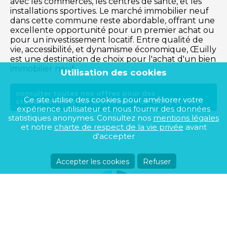
avec les commerces, les centres de santé, et les
installations sportives. Le marché immobilier neuf
dans cette commune reste abordable, offrant une
excellente opportunité pour un premier achat ou
pour un investissement locatif. Entre qualité de
vie, accessibilité, et dynamisme économique, Œuilly
est une destination de choix pour l'achat d'un bien
immobilier neuf.
Utilisation des cookies
consulter toutes nos offres pour des
Ce site utilise des cookies pour améliorer votre
stationnements sur la commune de Œuilly (02160)
expérience utilisateur et nous fournir des données
statistiques anonymes. Consultez nos
mentions légales
et notre
charte de respect de la vie privée
avant
d'accepter
Accepter les cookies
Refuser