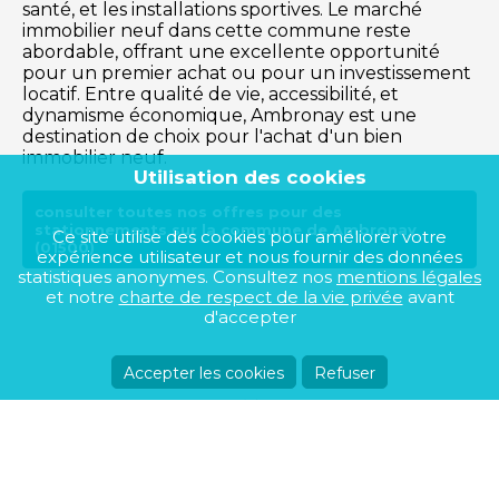
santé, et les installations sportives. Le marché
immobilier neuf dans cette commune reste
abordable, offrant une excellente opportunité
pour un premier achat ou pour un investissement
locatif. Entre qualité de vie, accessibilité, et
dynamisme économique, Ambronay est une
destination de choix pour l'achat d'un bien
immobilier neuf.
Utilisation des cookies
consulter toutes nos offres pour des
stationnements sur la commune de Ambronay
Ce site utilise des cookies pour améliorer votre
(01500)
expérience utilisateur et nous fournir des données
statistiques anonymes. Consultez nos
mentions légales
et notre
charte de respect de la vie privée
avant
d'accepter
Accepter les cookies
Refuser