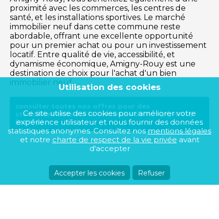
proximité avec les commerces, les centres de
santé, et les installations sportives. Le marché
immobilier neuf dans cette commune reste
abordable, offrant une excellente opportunité
pour un premier achat ou pour un investissement
locatif. Entre qualité de vie, accessibilité, et
dynamisme économique, Amigny-Rouy est une
destination de choix pour l'achat d'un bien
immobilier neuf.
Utilisation des cookies
consulter toutes nos offres pour des
Ce site utilise des cookies pour améliorer votre
stationnements sur la commune de Amigny-Rouy
expérience utilisateur et nous fournir des données
(02700)
statistiques anonymes. Consultez nos
mentions légales
et notre
charte de respect de la vie privée
avant
d'accepter
Accepter les cookies
Refuser