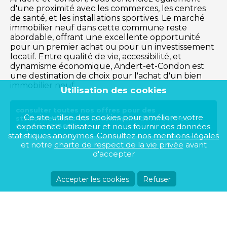
d'une proximité avec les commerces, les centres
de santé, et les installations sportives. Le marché
immobilier neuf dans cette commune reste
abordable, offrant une excellente opportunité
pour un premier achat ou pour un investissement
locatif. Entre qualité de vie, accessibilité, et
dynamisme économique, Andert-et-Condon est
une destination de choix pour l'achat d'un bien
immobilier neuf.
Utilisation des cookies
consulter toutes nos offres pour des
Ce site utilise des cookies pour améliorer votre
stationnements sur la commune de Andert-et-
expérience utilisateur et nous fournir des données
Condon (01300)
statistiques anonymes. Consultez nos
mentions légales
et notre
charte de respect de la vie privée
avant
d'accepter
Accepter les cookies
Refuser