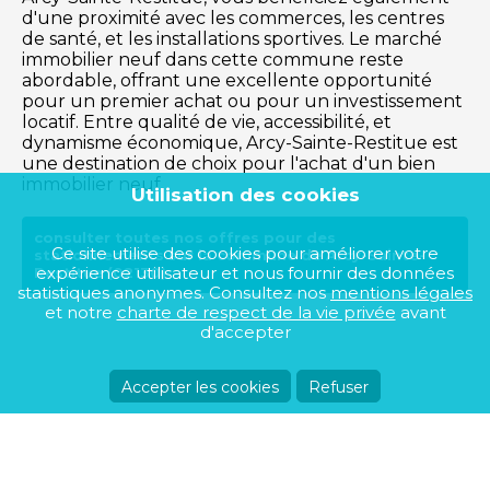
d'une proximité avec les commerces, les centres
de santé, et les installations sportives. Le marché
immobilier neuf dans cette commune reste
abordable, offrant une excellente opportunité
pour un premier achat ou pour un investissement
locatif. Entre qualité de vie, accessibilité, et
dynamisme économique, Arcy-Sainte-Restitue est
une destination de choix pour l'achat d'un bien
immobilier neuf.
Utilisation des cookies
consulter toutes nos offres pour des
Ce site utilise des cookies pour améliorer votre
stationnements sur la commune de Arcy-Sainte-
expérience utilisateur et nous fournir des données
Restitue (02130)
statistiques anonymes. Consultez nos
mentions légales
et notre
charte de respect de la vie privée
avant
d'accepter
Accepter les cookies
Refuser