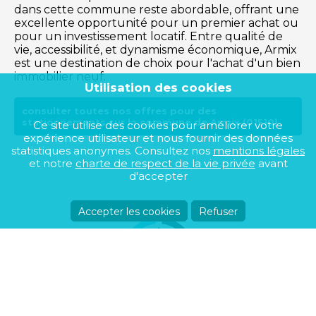
dans cette commune reste abordable, offrant une
excellente opportunité pour un premier achat ou
pour un investissement locatif. Entre qualité de
vie, accessibilité, et dynamisme économique, Armix
est une destination de choix pour l'achat d'un bien
immobilier neuf.
Utilisation des cookies
consulter toutes nos offres pour des
stationnements sur la commune de Armix (01510)
Ce site utilise des cookies pour améliorer votre
expérience utilisateur et nous fournir des données
statistiques anonymes. Consultez nos
mentions légales
et notre
charte de respect de la vie privée
avant
d'accepter
Accepter les cookies
Refuser