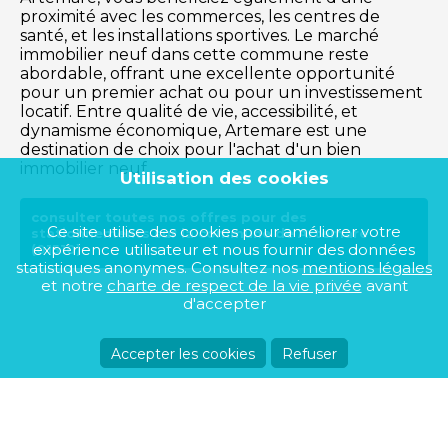
proximité avec les commerces, les centres de
santé, et les installations sportives. Le marché
immobilier neuf dans cette commune reste
abordable, offrant une excellente opportunité
pour un premier achat ou pour un investissement
locatif. Entre qualité de vie, accessibilité, et
dynamisme économique, Artemare est une
destination de choix pour l'achat d'un bien
immobilier neuf.
Utilisation des cookies
consulter toutes nos offres pour des
Ce site utilise des cookies pour améliorer votre
stationnements sur la commune de Artemare
expérience utilisateur et nous fournir des données
(01510)
statistiques anonymes. Consultez nos
mentions légales
et notre
charte de respect de la vie privée
avant
d'accepter
Accepter les cookies
Refuser