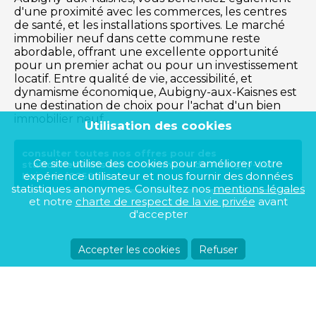
d'une proximité avec les commerces, les centres
de santé, et les installations sportives. Le marché
immobilier neuf dans cette commune reste
abordable, offrant une excellente opportunité
pour un premier achat ou pour un investissement
locatif. Entre qualité de vie, accessibilité, et
dynamisme économique, Aubigny-aux-Kaisnes est
une destination de choix pour l'achat d'un bien
immobilier neuf.
Utilisation des cookies
consulter toutes nos offres pour des
Ce site utilise des cookies pour améliorer votre
stationnements sur la commune de Aubigny-aux-
expérience utilisateur et nous fournir des données
Kaisnes (02590)
statistiques anonymes. Consultez nos
mentions légales
et notre
charte de respect de la vie privée
avant
d'accepter
Accepter les cookies
Refuser