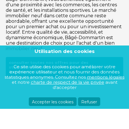
d'une proximité avec les commerces, les centres
de santé, et les installations sportives. Le marché
immobilier neuf dans cette commune reste
abordable, offrant une excellente opportunité
pour un premier achat ou pour un investissement
locatif. Entre qualité de vie, accessibilité, et
dynamisme économique, Bâgé-Dommartin est
une destination de choix pour l'achat d'un bien
immobilier neuf.
Utilisation des cookies
consulter toutes nos offres pour des
Ce site utilise des cookies pour améliorer votre
stationnements sur la commune de Bâgé-
expérience utilisateur et nous fournir des données
Dommartin (01380)
statistiques anonymes. Consultez nos
mentions légales
et notre
charte de respect de la vie privée
avant
d'accepter
Accepter les cookies
Refuser