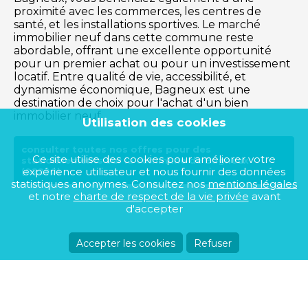
proximité avec les commerces, les centres de
santé, et les installations sportives. Le marché
immobilier neuf dans cette commune reste
abordable, offrant une excellente opportunité
pour un premier achat ou pour un investissement
locatif. Entre qualité de vie, accessibilité, et
dynamisme économique, Bagneux est une
destination de choix pour l'achat d'un bien
immobilier neuf.
Utilisation des cookies
consulter toutes nos offres pour des
Ce site utilise des cookies pour améliorer votre
stationnements sur la commune de Bagneux
expérience utilisateur et nous fournir des données
(02290)
statistiques anonymes. Consultez nos
mentions légales
et notre
charte de respect de la vie privée
avant
d'accepter
Accepter les cookies
Refuser