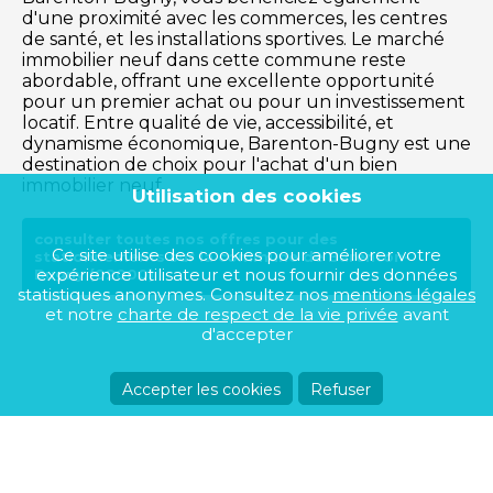
d'une proximité avec les commerces, les centres
de santé, et les installations sportives. Le marché
immobilier neuf dans cette commune reste
abordable, offrant une excellente opportunité
pour un premier achat ou pour un investissement
locatif. Entre qualité de vie, accessibilité, et
dynamisme économique, Barenton-Bugny est une
destination de choix pour l'achat d'un bien
immobilier neuf.
Utilisation des cookies
consulter toutes nos offres pour des
Ce site utilise des cookies pour améliorer votre
stationnements sur la commune de Barenton-
expérience utilisateur et nous fournir des données
Bugny (02000)
statistiques anonymes. Consultez nos
mentions légales
et notre
charte de respect de la vie privée
avant
d'accepter
Accepter les cookies
Refuser