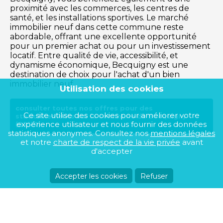
proximité avec les commerces, les centres de
santé, et les installations sportives. Le marché
immobilier neuf dans cette commune reste
abordable, offrant une excellente opportunité
pour un premier achat ou pour un investissement
locatif. Entre qualité de vie, accessibilité, et
dynamisme économique, Becquigny est une
destination de choix pour l'achat d'un bien
immobilier neuf.
Utilisation des cookies
consulter toutes nos offres pour des
Ce site utilise des cookies pour améliorer votre
stationnements sur la commune de Becquigny
expérience utilisateur et nous fournir des données
(02110)
statistiques anonymes. Consultez nos
mentions légales
et notre
charte de respect de la vie privée
avant
d'accepter
Accepter les cookies
Refuser