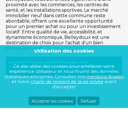
proximité avec les commerces, les centres de
santé, et les installations sportives. Le marché
immobilier neuf dans cette commune reste
abordable, offrant une excellente opportunité
pour un premier achat ou pour un investissement
locatif. Entre qualité de vie, accessibilité, et
dynamisme économique, Belleydoux est une
destination de choix pour l'achat d'un bien
immobilier neuf.
Utilisation des cookies
consulter toutes nos offres pour des
Ce site utilise des cookies pour améliorer votre
stationnements sur la commune de Belleydoux
expérience utilisateur et nous fournir des données
(01130)
statistiques anonymes. Consultez nos
mentions légales
et notre
charte de respect de la vie privée
avant
d'accepter
Accepter les cookies
Refuser