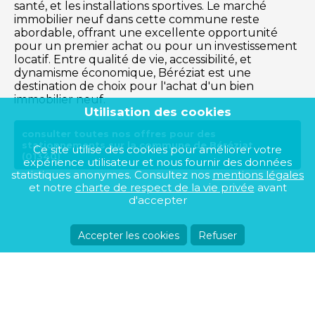
santé, et les installations sportives. Le marché
immobilier neuf dans cette commune reste
abordable, offrant une excellente opportunité
pour un premier achat ou pour un investissement
locatif. Entre qualité de vie, accessibilité, et
dynamisme économique, Béréziat est une
destination de choix pour l'achat d'un bien
immobilier neuf.
Utilisation des cookies
consulter toutes nos offres pour des
stationnements sur la commune de Béréziat
Ce site utilise des cookies pour améliorer votre
(01340)
expérience utilisateur et nous fournir des données
statistiques anonymes. Consultez nos
mentions légales
et notre
charte de respect de la vie privée
avant
d'accepter
Accepter les cookies
Refuser