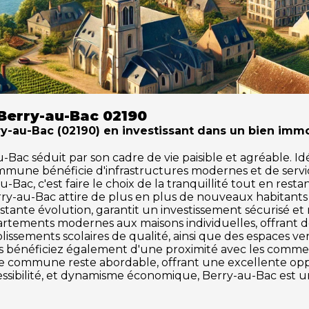
Berry-au-Bac 02190
au-Bac (02190) en investissant dans un bien immob
c séduit par son cadre de vie paisible et agréable. Idéal
ommune bénéficie d'infrastructures modernes et de serv
-Bac, c'est faire le choix de la tranquillité tout en rest
rry-au-Bac attire de plus en plus de nouveaux habitant
tante évolution, garantit un investissement sécurisé et
partements modernes aux maisons individuelles, offrant 
issements scolaires de qualité, ainsi que des espaces vert
ous bénéficiez également d'une proximité avec les commerce
tte commune reste abordable, offrant une excellente o
ccessibilité, et dynamisme économique, Berry-au-Bac est u