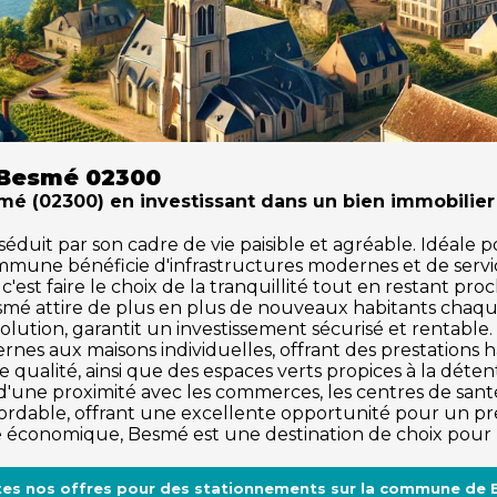
 Besmé 02300
 (02300) en investissant dans un bien immobilier
it par son cadre de vie paisible et agréable. Idéale pour
ommune bénéficie d'infrastructures modernes et de serv
'est faire le choix de la tranquillité tout en restant pro
esmé attire de plus en plus de nouveaux habitants chaq
olution, garantit un investissement sécurisé et rentabl
rnes aux maisons individuelles, offrant des prestations
 qualité, ainsi que des espaces verts propices à la détente 
'une proximité avec les commerces, les centres de santé, 
dable, offrant une excellente opportunité pour un pre
sme économique, Besmé est une destination de choix pour 
tes nos offres pour des stationnements sur la commune de