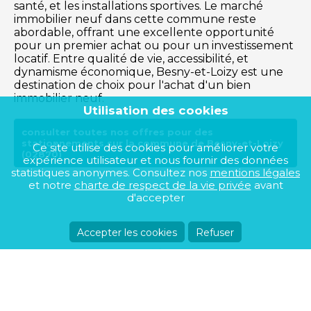
santé, et les installations sportives. Le marché
immobilier neuf dans cette commune reste
abordable, offrant une excellente opportunité
pour un premier achat ou pour un investissement
locatif. Entre qualité de vie, accessibilité, et
dynamisme économique, Besny-et-Loizy est une
destination de choix pour l'achat d'un bien
immobilier neuf.
Utilisation des cookies
consulter toutes nos offres pour des
stationnements sur la commune de Besny-et-Loizy
Ce site utilise des cookies pour améliorer votre
(02870)
expérience utilisateur et nous fournir des données
statistiques anonymes. Consultez nos
mentions légales
et notre
charte de respect de la vie privée
avant
d'accepter
Accepter les cookies
Refuser