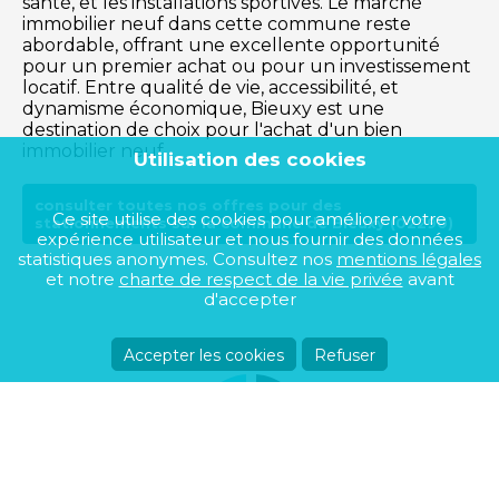
santé, et les installations sportives. Le marché
immobilier neuf dans cette commune reste
abordable, offrant une excellente opportunité
pour un premier achat ou pour un investissement
locatif. Entre qualité de vie, accessibilité, et
dynamisme économique, Bieuxy est une
destination de choix pour l'achat d'un bien
immobilier neuf.
Utilisation des cookies
consulter toutes nos offres pour des
Ce site utilise des cookies pour améliorer votre
stationnements sur la commune de Bieuxy (02290)
expérience utilisateur et nous fournir des données
statistiques anonymes. Consultez nos
mentions légales
et notre
charte de respect de la vie privée
avant
d'accepter
Accepter les cookies
Refuser