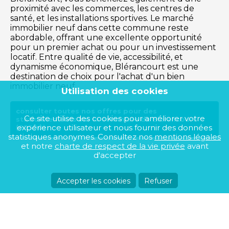
proximité avec les commerces, les centres de
santé, et les installations sportives. Le marché
immobilier neuf dans cette commune reste
abordable, offrant une excellente opportunité
pour un premier achat ou pour un investissement
locatif. Entre qualité de vie, accessibilité, et
dynamisme économique, Blérancourt est une
destination de choix pour l'achat d'un bien
immobilier neuf.
Utilisation des cookies
consulter toutes nos offres pour des
Ce site utilise des cookies pour améliorer votre
stationnements sur la commune de Blérancourt
expérience utilisateur et nous fournir des données
(02300)
statistiques anonymes. Consultez nos
mentions légales
et notre
charte de respect de la vie privée
avant
d'accepter
Accepter les cookies
Refuser