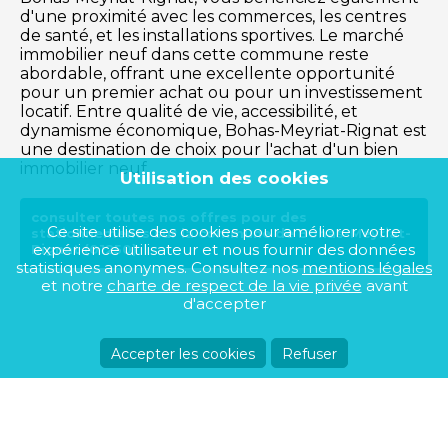
d'une proximité avec les commerces, les centres
de santé, et les installations sportives. Le marché
immobilier neuf dans cette commune reste
abordable, offrant une excellente opportunité
pour un premier achat ou pour un investissement
locatif. Entre qualité de vie, accessibilité, et
dynamisme économique, Bohas-Meyriat-Rignat est
une destination de choix pour l'achat d'un bien
immobilier neuf.
Utilisation des cookies
consulter toutes nos offres pour des
Ce site utilise des cookies pour améliorer votre
stationnements sur la commune de Bohas-Meyriat-
expérience utilisateur et nous fournir des données
Rignat (01250)
statistiques anonymes. Consultez nos
mentions légales
et notre
charte de respect de la vie privée
avant
d'accepter
Accepter les cookies
Refuser