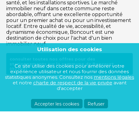
santé, et les installations sportives. Le marché
immobilier neuf dans cette commune reste
abordable, offrant une excellente opportunité
pour un premier achat ou pour un investissement
locatif. Entre qualité de vie, accessibilité, et
dynamisme économique, Boncourt est une
destination de choix pour l'achat d'un bien
immobilier neuf.
Utilisation des cookies
consulter toutes nos offres pour des
stationnements sur la commune de Boncourt
Ce site utilise des cookies pour améliorer votre
(02350)
expérience utilisateur et nous fournir des données
statistiques anonymes. Consultez nos
mentions légales
et notre
charte de respect de la vie privée
avant
d'accepter
Accepter les cookies
Refuser