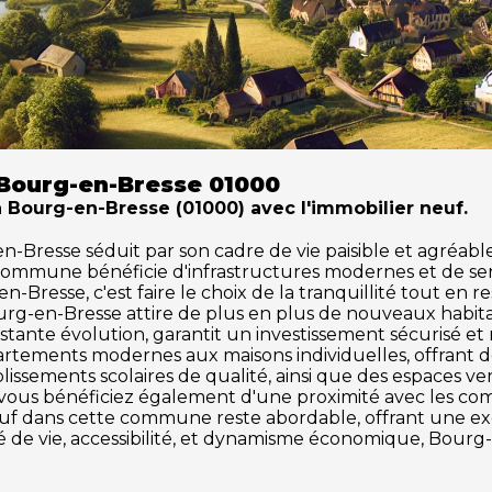
 Bourg-en-Bresse 01000
à Bourg-en-Bresse (01000) avec l'immobilier neuf.
resse séduit par son cadre de vie paisible et agréable. 
 commune bénéficie d'infrastructures modernes et de se
-Bresse, c'est faire le choix de la tranquillité tout en r
urg-en-Bresse attire de plus en plus de nouveaux habit
tante évolution, garantit un investissement sécurisé et
partements modernes aux maisons individuelles, offrant 
issements scolaires de qualité, ainsi que des espaces vert
e, vous bénéficiez également d'une proximité avec les com
 neuf dans cette commune reste abordable, offrant une 
té de vie, accessibilité, et dynamisme économique, Bourg