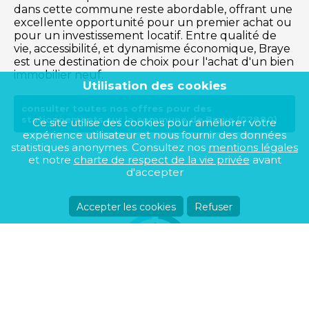
dans cette commune reste abordable, offrant une
excellente opportunité pour un premier achat ou
pour un investissement locatif. Entre qualité de
vie, accessibilité, et dynamisme économique, Braye
est une destination de choix pour l'achat d'un bien
immobilier neuf.
Utilisation des cookies
consulter toutes nos offres pour des
stationnements sur la commune de Braye (02880)
Ce site utilise des cookies pour améliorer votre
expérience utilisateur et nous fournir des données
statistiques anonymes. Consultez nos
mentions légales
et notre
charte de respect de la vie privée
avant
d'accepter
Accepter les cookies
Refuser