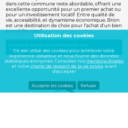
dans cette commune reste abordable, offrant une
excellente opportunité pour un premier achat ou
pour un investissement locatif. Entre qualité de
vie, accessibilité, et dynamisme économique, Brion
est une destination de choix pour l'achat d'un bien
immobilier neuf.
Utilisation des cookies
consulter toutes nos offres pour des
stationnements sur la commune de Brion (01460)
Ce site utilise des cookies pour améliorer votre
expérience utilisateur et nous fournir des données
statistiques anonymes. Consultez nos
mentions légales
et notre
charte de respect de la vie privée
avant
d'accepter
Accepter les cookies
Refuser