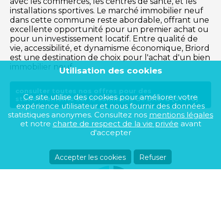
avec les commerces, les centres de santé, et les
installations sportives. Le marché immobilier neuf
dans cette commune reste abordable, offrant une
excellente opportunité pour un premier achat ou
pour un investissement locatif. Entre qualité de
vie, accessibilité, et dynamisme économique, Briord
est une destination de choix pour l'achat d'un bien
immobilier neuf.
Utilisation des cookies
consulter toutes nos offres pour des
Ce site utilise des cookies pour améliorer votre
stationnements sur la commune de Briord (01470)
expérience utilisateur et nous fournir des données
statistiques anonymes. Consultez nos
mentions légales
et notre
charte de respect de la vie privée
avant
d'accepter
Accepter les cookies
Refuser