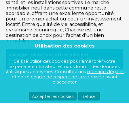
santé, et les installations sportives. Le marché
immobilier neuf dans cette commune reste
abordable, offrant une excellente opportunité
pour un premier achat ou pour un investissement
locatif. Entre qualité de vie, accessibilité, et
dynamisme économique, Chacrise est une
destination de choix pour l'achat d'un bien
immobilier neuf.
Utilisation des cookies
consulter toutes nos offres pour des
stationnements sur la commune de Chacrise
Ce site utilise des cookies pour améliorer votre
(02200)
expérience utilisateur et nous fournir des données
statistiques anonymes. Consultez nos
mentions légales
et notre
charte de respect de la vie privée
avant
d'accepter
Accepter les cookies
Refuser