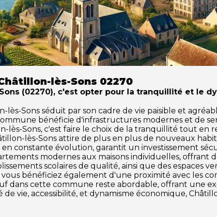
Châtillon-lès-Sons 02270
Sons (02270), c'est opter pour la tranquillité et le 
ès-Sons séduit par son cadre de vie paisible et agréable.
 commune bénéficie d'infrastructures modernes et de se
-lès-Sons, c'est faire le choix de la tranquillité tout en
âtillon-lès-Sons attire de plus en plus de nouveaux hab
en constante évolution, garantit un investissement sécu
partements modernes aux maisons individuelles, offrant 
issements scolaires de qualité, ainsi que des espaces vert
ons, vous bénéficiez également d'une proximité avec les co
 neuf dans cette commune reste abordable, offrant une 
é de vie, accessibilité, et dynamisme économique, Châtil