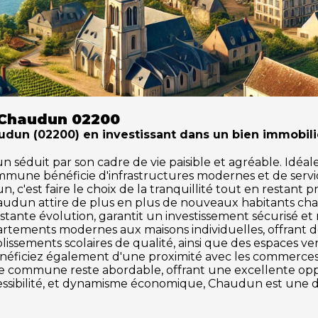
 Chaudun 02200
un (02200) en investissant dans un bien immobili
duit par son cadre de vie paisible et agréable. Idéale p
ommune bénéficie d'infrastructures modernes et de serv
 c'est faire le choix de la tranquillité tout en restant p
audun attire de plus en plus de nouveaux habitants ch
tante évolution, garantit un investissement sécurisé et
partements modernes aux maisons individuelles, offrant 
issements scolaires de qualité, ainsi que des espaces vert
énéficiez également d'une proximité avec les commerces, l
tte commune reste abordable, offrant une excellente o
ccessibilité, et dynamisme économique, Chaudun est une d