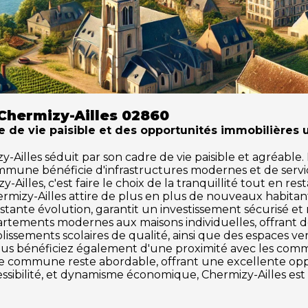
Chermizy-Ailles 02860
e de vie paisible et des opportunités immobilières 
lles séduit par son cadre de vie paisible et agréable. Id
ommune bénéficie d'infrastructures modernes et de serv
Ailles, c'est faire le choix de la tranquillité tout en re
ermizy-Ailles attire de plus en plus de nouveaux habita
tante évolution, garantit un investissement sécurisé et
partements modernes aux maisons individuelles, offrant 
issements scolaires de qualité, ainsi que des espaces vert
, vous bénéficiez également d'une proximité avec les comme
tte commune reste abordable, offrant une excellente o
ccessibilité, et dynamisme économique, Chermizy-Ailles es