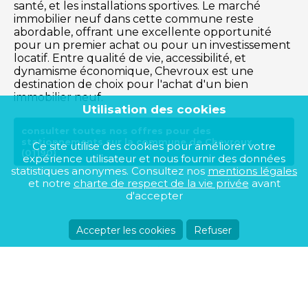
santé, et les installations sportives. Le marché
immobilier neuf dans cette commune reste
abordable, offrant une excellente opportunité
pour un premier achat ou pour un investissement
locatif. Entre qualité de vie, accessibilité, et
dynamisme économique, Chevroux est une
destination de choix pour l'achat d'un bien
immobilier neuf.
Utilisation des cookies
consulter toutes nos offres pour des
stationnements sur la commune de Chevroux
Ce site utilise des cookies pour améliorer votre
(01190)
expérience utilisateur et nous fournir des données
statistiques anonymes. Consultez nos
mentions légales
et notre
charte de respect de la vie privée
avant
d'accepter
Accepter les cookies
Refuser