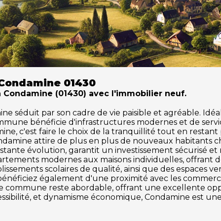
 Condamine 01430
 à Condamine (01430) avec l'immobilier neuf.
séduit par son cadre de vie paisible et agréable. Idéale 
ommune bénéficie d'infrastructures modernes et de serv
e, c'est faire le choix de la tranquillité tout en restant
ndamine attire de plus en plus de nouveaux habitants 
tante évolution, garantit un investissement sécurisé et
partements modernes aux maisons individuelles, offrant 
issements scolaires de qualité, ainsi que des espaces vert
 bénéficiez également d'une proximité avec les commerces,
tte commune reste abordable, offrant une excellente o
ccessibilité, et dynamisme économique, Condamine est une