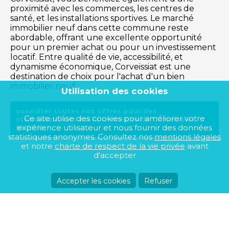
proximité avec les commerces, les centres de
santé, et les installations sportives. Le marché
immobilier neuf dans cette commune reste
abordable, offrant une excellente opportunité
pour un premier achat ou pour un investissement
locatif. Entre qualité de vie, accessibilité, et
dynamisme économique, Corveissiat est une
destination de choix pour l'achat d'un bien
immobilier neuf.
Utilisation des cookies
consulter toutes nos offres pour des
Ce site utilise des cookies pour améliorer votre
stationnements sur la commune de Corveissiat
expérience utilisateur et nous fournir des données
(01250)
statistiques anonymes. Consultez nos
mentions légales
et notre
charte de respect de la vie privée
avant
d'accepter
Accepter les cookies
Refuser