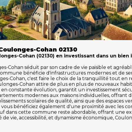
 Coulonges-Cohan 02130
nges-Cohan (02130) en investissant dans un bien i
Cohan séduit par son cadre de vie paisible et agréable. 
 commune bénéficie d'infrastructures modernes et de se
s-Cohan, c'est faire le choix de la tranquillité tout en 
oulonges-Cohan attire de plus en plus de nouveaux hab
en constante évolution, garantit un investissement sécu
partements modernes aux maisons individuelles, offrant 
issements scolaires de qualité, ainsi que des espaces vert
n, vous bénéficiez également d'une proximité avec les co
 neuf dans cette commune reste abordable, offrant une 
té de vie, accessibilité, et dynamisme économique, Coul