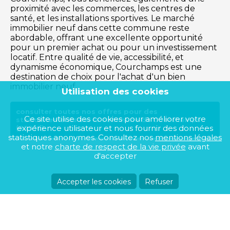
proximité avec les commerces, les centres de
santé, et les installations sportives. Le marché
immobilier neuf dans cette commune reste
abordable, offrant une excellente opportunité
pour un premier achat ou pour un investissement
locatif. Entre qualité de vie, accessibilité, et
dynamisme économique, Courchamps est une
destination de choix pour l'achat d'un bien
immobilier neuf.
Utilisation des cookies
consulter toutes nos offres pour des
Ce site utilise des cookies pour améliorer votre
stationnements sur la commune de Courchamps
expérience utilisateur et nous fournir des données
(02810)
statistiques anonymes. Consultez nos
mentions légales
et notre
charte de respect de la vie privée
avant
d'accepter
Accepter les cookies
Refuser