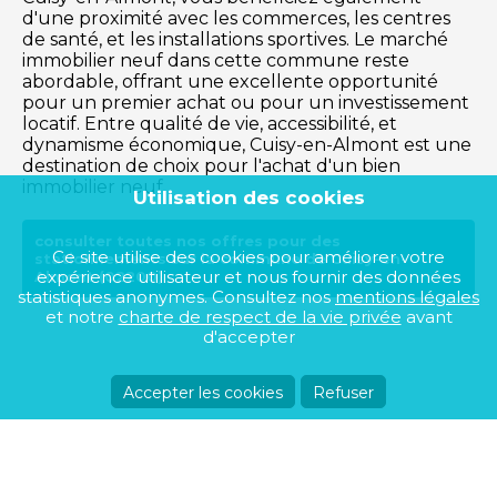
d'une proximité avec les commerces, les centres
de santé, et les installations sportives. Le marché
immobilier neuf dans cette commune reste
abordable, offrant une excellente opportunité
pour un premier achat ou pour un investissement
locatif. Entre qualité de vie, accessibilité, et
dynamisme économique, Cuisy-en-Almont est une
destination de choix pour l'achat d'un bien
immobilier neuf.
Utilisation des cookies
consulter toutes nos offres pour des
Ce site utilise des cookies pour améliorer votre
stationnements sur la commune de Cuisy-en-
expérience utilisateur et nous fournir des données
Almont (02200)
statistiques anonymes. Consultez nos
mentions légales
et notre
charte de respect de la vie privée
avant
d'accepter
Accepter les cookies
Refuser