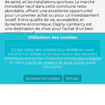
de santé, et les installations sportives. Le marché
immobilier neuf dans cette commune reste
abordable, offrant une excellente opportunité
pour un premier achat ou pour un investissement
locatif. Entre qualité de vie, accessibilité, et
dynamisme économique, Dagny-Lambercy est
une destination de choix pour l'achat d'un bien
immobilier neuf.
Utilisation des cookies
consulter toutes nos offres pour des
stationnements sur la commune de Dagny-
Ce site utilise des cookies pour améliorer votre
Lambercy (02140)
expérience utilisateur et nous fournir des données
statistiques anonymes. Consultez nos
mentions légales
et notre
charte de respect de la vie privée
avant
d'accepter
Accepter les cookies
Refuser