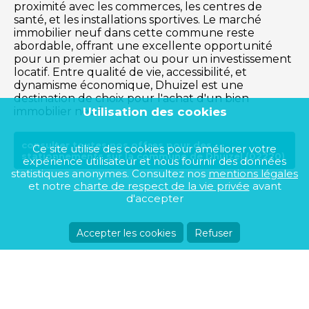
proximité avec les commerces, les centres de
santé, et les installations sportives. Le marché
immobilier neuf dans cette commune reste
abordable, offrant une excellente opportunité
pour un premier achat ou pour un investissement
locatif. Entre qualité de vie, accessibilité, et
dynamisme économique, Dhuizel est une
destination de choix pour l'achat d'un bien
Utilisation des cookies
immobilier neuf.
consulter toutes nos offres pour des
Ce site utilise des cookies pour améliorer votre
stationnements sur la commune de Dhuizel (02220)
expérience utilisateur et nous fournir des données
statistiques anonymes. Consultez nos
mentions légales
et notre
charte de respect de la vie privée
avant
d'accepter
Accepter les cookies
Refuser