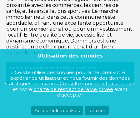
proximité avec les commerces, les centres de
santé, et les installations sportives. Le marché
immobilier neuf dans cette commune reste
abordable, offrant une excellente opportunité
pour un premier achat ou pour un investissement
locatif. Entre qualité de vie, accessibilité, et
dynamisme économique, Dommiers est une
destination de choix pour l'achat d'un bien
immobilier neuf.
Utilisation des cookies
consulter toutes nos offres pour des
Ce site utilise des cookies pour améliorer votre
stationnements sur la commune de Dommiers
expérience utilisateur et nous fournir des données
(02600)
statistiques anonymes. Consultez nos
mentions légales
et notre
charte de respect de la vie privée
avant
d'accepter
Accepter les cookies
Refuser