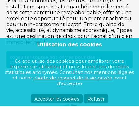
avec les commerces, les centres de santé, et les
installations sportives. Le marché immobilier neuf
dans cette commune reste abordable, offrant une
excellente opportunité pour un premier achat ou
pour un investissement locatif. Entre qualité de
vie, accessibilité, et dynamisme économique, Eppes
est une destination de choix pour l'achat d'un bien
immobilier neuf.
Utilisation des cookies
consulter toutes nos offres pour des
Ce site utilise des cookies pour améliorer votre
stationnements sur la commune de Eppes (02840)
expérience utilisateur et nous fournir des données
statistiques anonymes. Consultez nos
mentions légales
et notre
charte de respect de la vie privée
avant
d'accepter
Accepter les cookies
Refuser