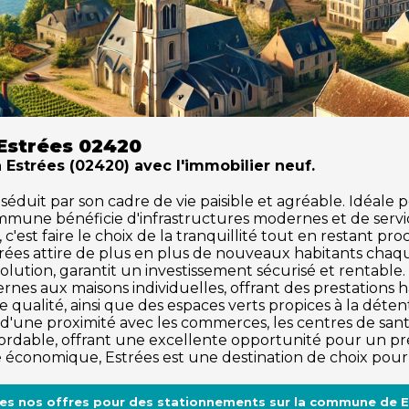
Estrées 02420
à Estrées (02420) avec l'immobilier neuf.
uit par son cadre de vie paisible et agréable. Idéale pou
ommune bénéficie d'infrastructures modernes et de serv
c'est faire le choix de la tranquillité tout en restant pr
trées attire de plus en plus de nouveaux habitants cha
olution, garantit un investissement sécurisé et rentabl
rnes aux maisons individuelles, offrant des prestations
 qualité, ainsi que des espaces verts propices à la détente 
d'une proximité avec les commerces, les centres de santé,
dable, offrant une excellente opportunité pour un pre
me économique, Estrées est une destination de choix pour
tes nos offres pour des stationnements sur la commune de E