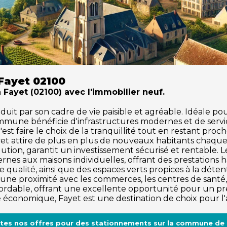
Fayet 02100
à Fayet (02100) avec l'immobilier neuf.
t par son cadre de vie paisible et agréable. Idéale pour 
ommune bénéficie d'infrastructures modernes et de serv
est faire le choix de la tranquillité tout en restant proc
yet attire de plus en plus de nouveaux habitants chaqu
ution, garantit un investissement sécurisé et rentable.
rnes aux maisons individuelles, offrant des prestations
 qualité, ainsi que des espaces verts propices à la détente 
'une proximité avec les commerces, les centres de santé, e
dable, offrant une excellente opportunité pour un pre
me économique, Fayet est une destination de choix pour l
utes nos offres pour des stationnements sur la commune de 