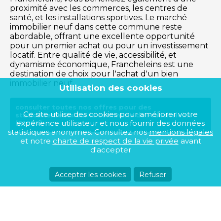
proximité avec les commerces, les centres de
santé, et les installations sportives. Le marché
immobilier neuf dans cette commune reste
abordable, offrant une excellente opportunité
pour un premier achat ou pour un investissement
locatif. Entre qualité de vie, accessibilité, et
dynamisme économique, Francheleins est une
destination de choix pour l'achat d'un bien
immobilier neuf.
Utilisation des cookies
consulter toutes nos offres pour des
Ce site utilise des cookies pour améliorer votre
stationnements sur la commune de Francheleins
expérience utilisateur et nous fournir des données
(01090)
statistiques anonymes. Consultez nos
mentions légales
et notre
charte de respect de la vie privée
avant
d'accepter
Accepter les cookies
Refuser