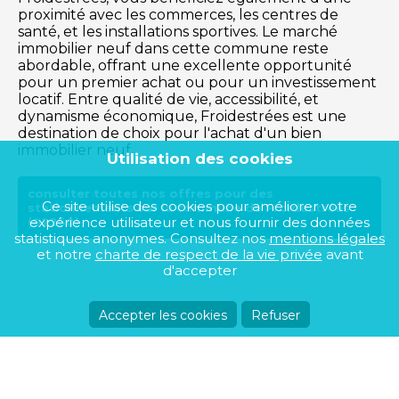
proximité avec les commerces, les centres de
santé, et les installations sportives. Le marché
immobilier neuf dans cette commune reste
abordable, offrant une excellente opportunité
pour un premier achat ou pour un investissement
locatif. Entre qualité de vie, accessibilité, et
dynamisme économique, Froidestrées est une
destination de choix pour l'achat d'un bien
immobilier neuf.
Utilisation des cookies
consulter toutes nos offres pour des
Ce site utilise des cookies pour améliorer votre
stationnements sur la commune de Froidestrées
expérience utilisateur et nous fournir des données
(02260)
statistiques anonymes. Consultez nos
mentions légales
et notre
charte de respect de la vie privée
avant
d'accepter
Accepter les cookies
Refuser