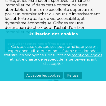
santé, et les installations sportives. Le marché
immobilier neuf dans cette commune reste
abordable, offrant une excellente opportunité
pour un premier achat ou pour un investissement
locatif. Entre qualité de vie, accessibilité, et
dynamisme économique, Grièges est une
destination de choix pour l'achat d'un bien
immobilier neuf.
Utilisation des cookies
consulter toutes nos offres pour des
Ce site utilise des cookies pour améliorer votre
stationnements sur la commune de Grièges (01290)
expérience utilisateur et nous fournir des données
statistiques anonymes. Consultez nos
mentions légales
et notre
charte de respect de la vie privée
avant
d'accepter
Accepter les cookies
Refuser